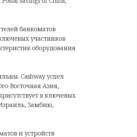
Postal Savings of China,
ителей банкоматов
 ключевых участников
ктеристик оборудования
льны. Cashway успел
Юго-Восточная Азия,
присутствует в ключевых
 Израиль, Замбию,
матов и устройств