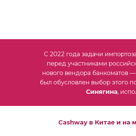
С 2022 года задачи импорто
перед участниками российск
нового вендора банкоматов — 
был обусловлен выбор этого по
Синягина
, исп
Cashway в Китае и на