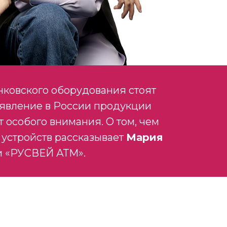
нковского оборудования стоят
оявление в России продукции
 особого внимания. О том, чем
 устройств рассказывает
Мария
и «РУСВЕЙ АТМ».