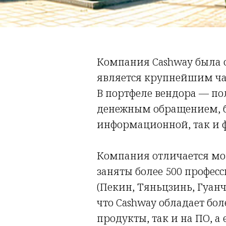
Компания Cashway была о
является крупнейшим ча
В портфеле вендора — по
денежным обращением, б
информационной, так и 
Компания отличается мо
заняты более 500 профес
(Пекин, Тяньцзинь, Гуан
что Cashway обладает бо
продукты, так и на ПО, 