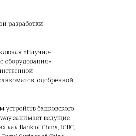
ной разработки
включая «Научно-
го оборудования»
инственной
банкоматов, одобренной
 устройств банковского
hway занимает ведущие
как Bank of China, ICBC,