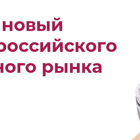
 новый
российского
ного рынка