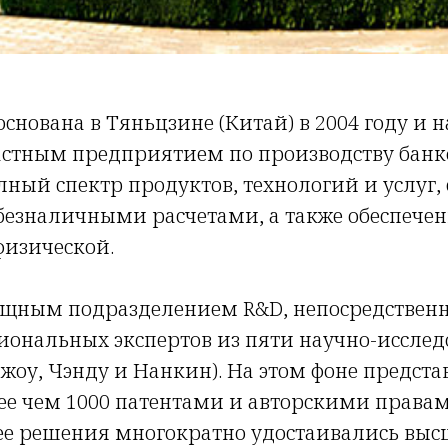
снована в Тяньцзине (Китай) в 2004 году и 
стным предприятием по производству банко
лный спектр продуктов, технологий и услуг
езналичными расчетами, а также обеспечен
физической.
щным подразделением R&D, непосредственно
сиональных экспертов из пяти научно-иссле
чжоу, Чэнду и Нанкин). На этом фоне предст
лее чем 1000 патентами и авторскими права
а ее решения многократно удостаивались вы