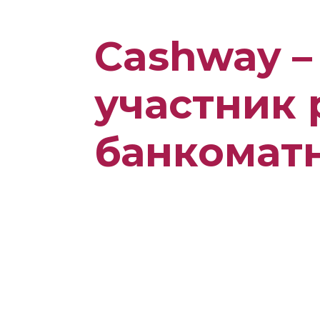
Cashway –
участник 
банкомат