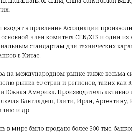
cultural bank of China, China Construction Bank, 
гих.
 входят в правление Ассоциации производ
— основной член комитета CEN/XFS и один из
ональным стандартам для технических хара
нков в Китае.
ра на международном рынке также весьма си
долю рынка 60 стран и регионов, таких как 
 и Южная Америка. Производитель активно 
включая Бангладеш, Гаити, Иран, Аргентину,
илию и др.
ь в мире было продано более 300 тыс. банко