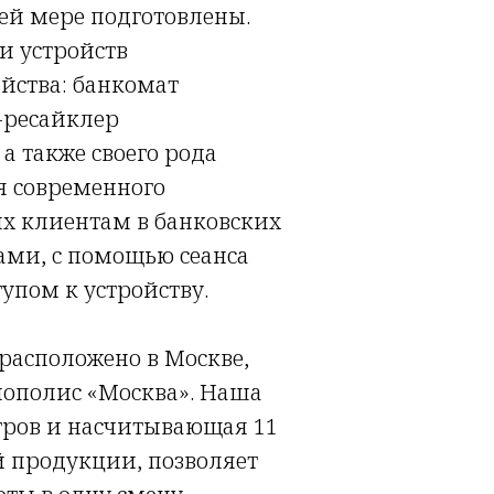
ей мере подготовлены.
и устройств
ойства: банкомат
-ресайклер
 также своего рода
я современного
ых клиентам в банковских
ами, с помощью сеанса
пом к устройству.
расположено в Москве,
нополис «Москва». Наша
етров и насчитывающая 11
й продукции, позволяет