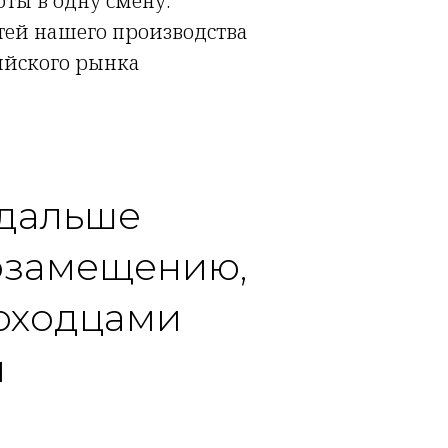
оты в одну смену.
тей нашего производства
сийского рынка
 дальше
тозамещению,
роходцами
и