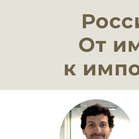
Росс
От и
к имп