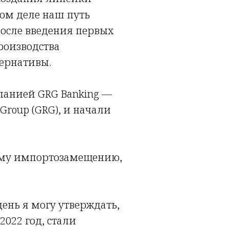
мом деле наш путь
после введения первых
роизводства
ернативы.
панией GRG Banking —
Group (GRG), и начали
ному импортозамещению,
день я могу утверждать,
2022 год, стали