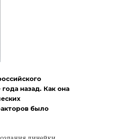
российского
года назад. Как она
ческих
факторов было
 создания линейки