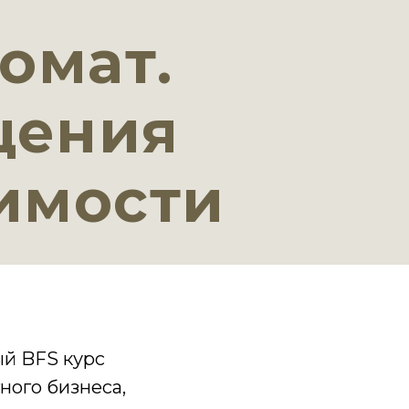
омат.
щения
имости
ый BFS курс
ного бизнеса,