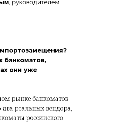
вым
, руководителем
 импортозамещения?
х банкоматов,
ках они уже
ном рынке банкоматов
о два реальных вендора,
нкоматы российского