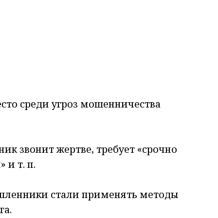
сто среди угроз мошенничества
к звонит жертве, требует «срочно
и т. п.
ышленники стали применять методы
га.