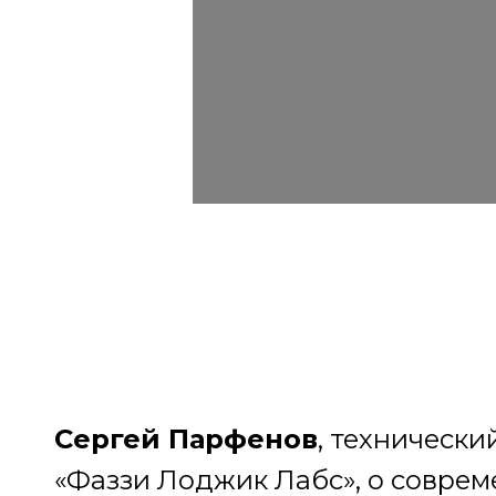
од-системы в 202
ические кейсы и 
использования
Сергей Парфенов
, техническ
«Фаззи Лоджик Лабс», о совре