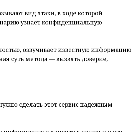
азывают вид атаки, в ходе которой
енарию узнает конфиденциальную
ностью, озвучивает известную информацию
ная суть метода — вызвать доверие,
 нужно сделать этот сервис надежным
сю информацию о клиенте в целом и о его