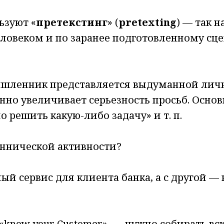
ьзуют «
претекстинг
» (
pretexting
) — так н
ловеком и по заранее подготовленному сц
мышленник представляется выдуманной лич
нно увеличивает серьезность просьб. Основ
о решить какую-либо задачу» и т. п.
еннической активности?
ый сервис для клиента банка, а с другой —
 «know your Customer», — нужно собирать в