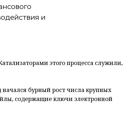
ансового
водействия и
х антифрод-систем.
 Катализаторами этого процесса служили,
од начался бурный рост числа крупных
айлы, содержащие ключи электронной